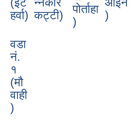
(ईट
न्नकार
आइन
पोर्ताहा
हर्वा)
कट्टी)
)
)
वडा
नं.
१
(मौ
वाही
)