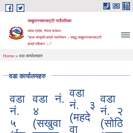
Skip to main content
सखुवानन्कारकट्टी गाउँपालिका
मधेस प्रदेश, नेपाल सरकार
"कला संस्कृति हाम्रो स्वाभिमान । समृद्ध सखुवानन्कारकट्टी
हाम्रो पहिचान ।।"
You are here
Home
» वडा कार्यालयहरु
वडा कार्यालयहरु
वडा
वडा
वडा नं.
वडा
नं. ३
नं.
४
नं. २
(महदे
५
(सखुवा
(सोठि
वा