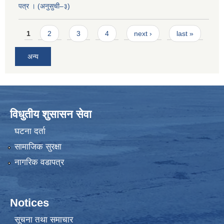
पत्र । (अनुसुची–३)
Pages
1
2
3
4
next ›
last »
अन्य
विधुतीय शुसासन सेवा
घटना दर्ता
सामाजिक सुरक्षा
नागरिक वडापत्र
Notices
सूचना तथा समाचार