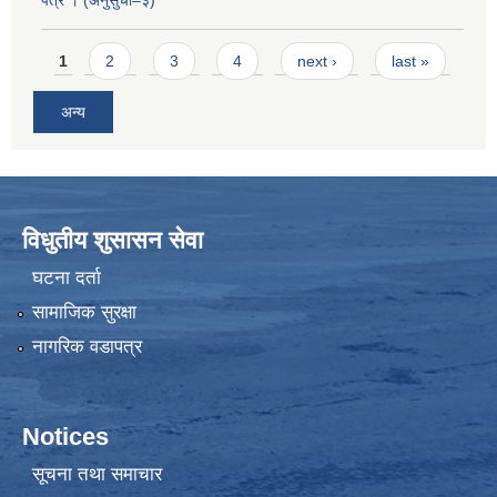
पत्र । (अनुसुची–३)
Pages
1
2
3
4
next ›
last »
अन्य
विधुतीय शुसासन सेवा
घटना दर्ता
सामाजिक सुरक्षा
नागरिक वडापत्र
Notices
सूचना तथा समाचार