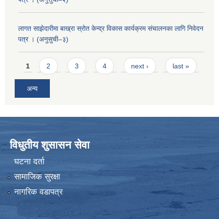
लागत साझेदारीमा बाख्रा स्रोत केन्द्र विकास कार्यक्रम संचालनका लागि निवेदन
पत्र । (अनुसुची–३)
Pages
1
2
3
4
next ›
last »
अन्य
विधुतीय शुसासन सेवा
घटना दर्ता
सामाजिक सुरक्षा
नागरिक वडापत्र