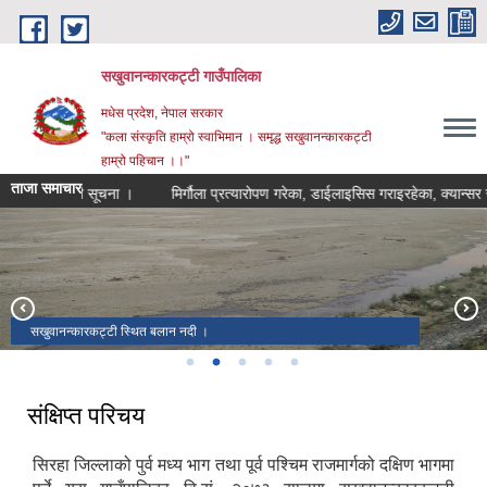
Skip to main content
सखुवानन्कारकट्टी गाउँपालिका
मधेस प्रदेश, नेपाल सरकार
"कला संस्कृति हाम्रो स्वाभिमान । समृद्ध सखुवानन्कारकट्टी
हाम्रो पहिचान ।।"
ताजा समाचार
उने सम्बन्धी सूचना ।
मिर्गौला प्रत्यारोपण गरेका, डाईलाइसिस गराइरहेका, क्यान्सर रोग
सखुवानन्कारकट्टी गाउँपालिकाको कार्यालय ।
सखुवानन्कारकट्टी स्थित बलान नदी ।
सखुवानन्कारकट्टी वडा नं. ३ स्थित रहेको माँ राजदेवी मन्दिर ।
सखुवानन्कारकट्टी स्थित बलान नदी ।
सखुवानन्कारकट्टी गाउँपालिका नक्सा ।
संक्षिप्त परिचय
सिरहा जिल्लाको पुर्व मध्य भाग तथा पूर्व पश्चिम राजमार्गको दक्षिण भागमा