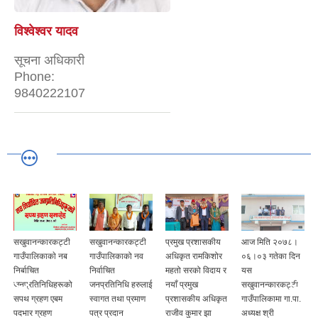
विश्वेश्वर यादव
सूचना अधिकारी
Phone:
9840222107
सखुवानन्कारकट्टी
सखुवानन्कारकट्टी
प्रमुख प्रशासकीय
आज मिति २०७८।
गाउँपालिकाकाे नब
गाउँपालिकाको नव
अधिकृत रामकिशोर
०६।०३ गतेका दिन
निर्बाचित
निर्वाचित
महतो सरको विदाय र
यस
जनप्रतिनिधिहरूको
जनप्रतिनिधि हरुलाई
नयाँ प्रमुख
सखुवानन्कारकट्टी
सपथ ग्रहण एबम
स्वागत तथा प्रमाण
प्रशासकीय अधिकृत
गाउँपालिकामा गा‍.पा.
पदभार ग्रहण
पत्र प्रदान
राजीव कुमार झा
अध्यक्ष श्री