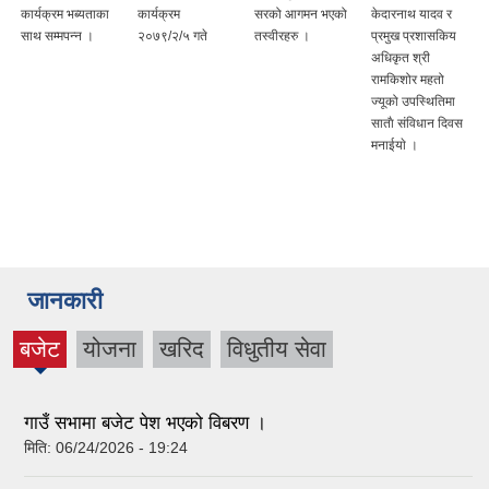
कार्यक्रम भब्यताका
कार्यक्रम
सरको आगमन भएको
केदारनाथ यादव र
साथ सम्मपन्न ।
२०७९/२/५ गते
तस्वीरहरु ।
प्रमुख प्रशासकिय
अधिकृत श्री
रामकिशोर महतो
ज्यूको उपस्थितिमा
साताै संविधान दिवस
मनाईयाे ।
जानकारी
बजेट
योजना
खरिद
विधुतीय सेवा
(active
tab)
गाउँ सभामा बजेट पेश भएको विबरण ।
मिति:
06/24/2026 - 19:24