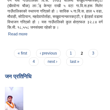
पर्ने यस गाउँपालिका वि.सं. २०७३ सालमा सखुवानन्कारकट्टी
(खैरवाेना चाैक) लार्इ केन्द्र राखी ५ वटा गा.वि.स.हरू मिलेर
गाउँपालिकाको स्थापना गरिएको हो । साविक ५ गा.वि.स. हाल ५ वडा,
मौवाही, सोठियान, महदेवापोर्ताहा, सखुवानान्कारकट्टी, र ईटहर्वा वडामा
विभाजन गरिएको हो । यस गाउँपालिकाे कुल क्षेत्रफल ३२.८४ वर्ग
कि.मी. १८,५५८ जनसंख्या रहेको छ ।
Read more
about संक्षिप्त परिचय
Pages
« first
‹ previous
1
2
3
4
next ›
last »
जन प्रतिनिधि