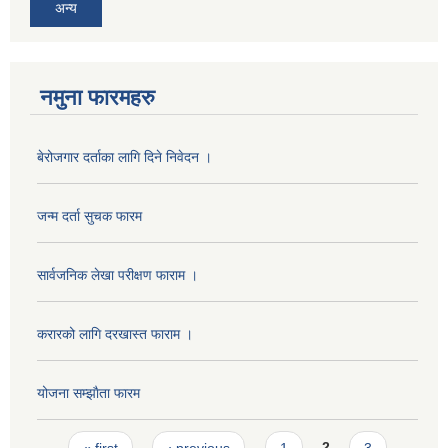
अन्य
नमुना फारमहरु
बेरोजगार दर्ताका लागि दिने निवेदन ।
जन्म दर्ता सुचक फारम
सार्वजनिक लेखा परीक्षण फाराम ।
करारको लागि दरखास्त फाराम ।
योजना सम्झाैता फारम
Pages
« first
‹ previous
1
2
3