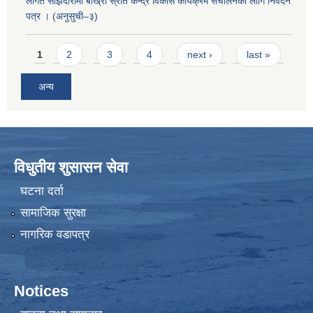
लागत साझेदारीमा बाख्रा स्रोत केन्द्र विकास कार्यक्रम संचालनका लागि निवेदन
पत्र । (अनुसुची–३)
Pages
1
2
3
4
next ›
last »
अन्य
विधुतीय शुसासन सेवा
घटना दर्ता
सामाजिक सुरक्षा
नागरिक वडापत्र
Notices