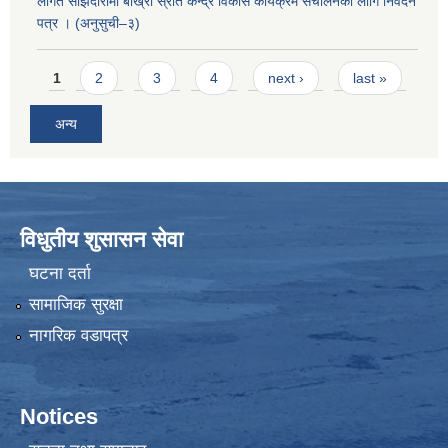
लागत साझेदारीमा बाख्रा स्रोत केन्द्र विकास कार्यक्रम संचालनका लागि निवेदन
पत्र । (अनुसुची–३)
Pages
1
2
3
4
next ›
last »
अन्य
विधुतीय शुसासन सेवा
घटना दर्ता
सामाजिक सुरक्षा
नागरिक वडापत्र
Notices