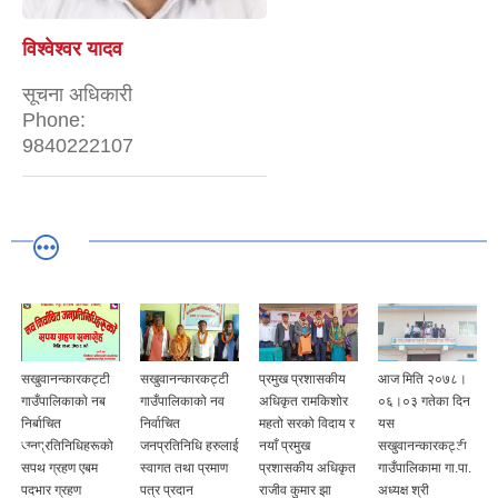
विश्वेश्वर यादव
सूचना अधिकारी
Phone:
9840222107
सखुवानन्कारकट्टी
सखुवानन्कारकट्टी
प्रमुख प्रशासकीय
आज मिति २०७८।
गाउँपालिकाकाे नब
गाउँपालिकाको नव
अधिकृत रामकिशोर
०६।०३ गतेका दिन
निर्बाचित
निर्वाचित
महतो सरको विदाय र
यस
जनप्रतिनिधिहरूको
जनप्रतिनिधि हरुलाई
नयाँ प्रमुख
सखुवानन्कारकट्टी
सपथ ग्रहण एबम
स्वागत तथा प्रमाण
प्रशासकीय अधिकृत
गाउँपालिकामा गा‍.पा.
पदभार ग्रहण
पत्र प्रदान
राजीव कुमार झा
अध्यक्ष श्री