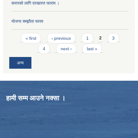
करारको लागि दरखास्त फाराम ।
योजना सम्झाैता फारम
Pages
« first
‹ previous
1
2
3
4
next ›
last »
अन्य
हामी सम्म आउने नक्सा ।