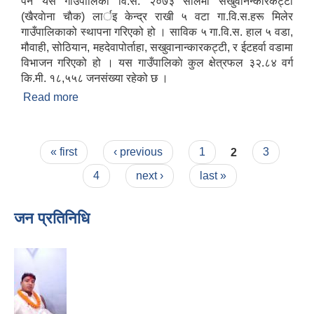
पर्ने यस गाउँपालिका वि.सं. २०७३ सालमा सखुवानन्कारकट्टी
(खैरवाेना चाैक) लार्इ केन्द्र राखी ५ वटा गा.वि.स.हरू मिलेर
गाउँपालिकाको स्थापना गरिएको हो । साविक ५ गा.वि.स. हाल ५ वडा,
मौवाही, सोठियान, महदेवापोर्ताहा, सखुवानान्कारकट्टी, र ईटहर्वा वडामा
विभाजन गरिएको हो । यस गाउँपालिकाे कुल क्षेत्रफल ३२.८४ वर्ग
कि.मी. १८,५५८ जनसंख्या रहेको छ ।
Read more
about संक्षिप्त परिचय
Pages
« first
‹ previous
1
2
3
4
next ›
last »
जन प्रतिनिधि