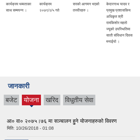
कार्यक्रम भब्यताका
कार्यक्रम
सरको आगमन भएको
केदारनाथ यादव र
साथ सम्मपन्न ।
२०७९/२/५ गते
तस्वीरहरु ।
प्रमुख प्रशासकिय
अधिकृत श्री
रामकिशोर महतो
ज्यूको उपस्थितिमा
साताै संविधान दिवस
मनाईयाे ।
जानकारी
बजेट
योजना
खरिद
विधुतीय सेवा
(active
tab)
आ‍‌‌० वा० २०७५।७६ मा सञ्चालन हुुने योजनाहरुको विवरण
मिति:
10/26/2018 - 01:08