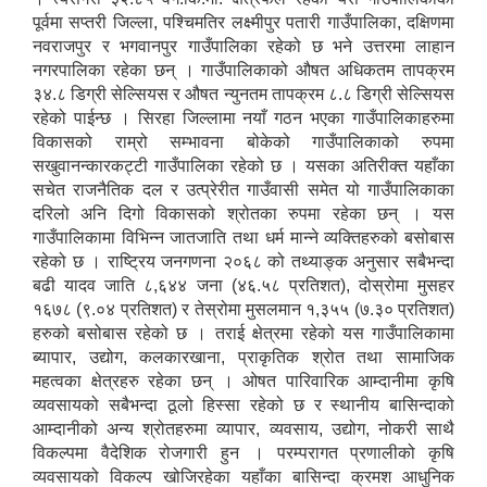
पूर्वमा सप्तरी जिल्ला, पश्चिमतिर लक्ष्मीपुर पतारी गाउँपालिका, दक्षिणमा
नवराजपुर र भगवानपुर गाउँपालिका रहेको छ भने उत्तरमा लाहान
नगरपालिका रहेका छन् । गाउँपालिकाको औषत अधिकतम तापक्रम
३४.८ डिग्री सेल्सियस र औषत न्युनतम तापक्रम ८.८ डिग्री सेल्सियस
रहेको पाईन्छ । सिरहा जिल्लामा नयाँ गठन भएका गाउँपालिकाहरुमा
विकासको राम्रो सम्भावना बोकेको गाउँपालिकाको रुपमा
सखुवानन्कारकट्टी गाउँपालिका रहेको छ । यसका अतिरीक्त यहाँका
सचेत राजनैतिक दल र उत्प्रेरीत गाउँवासी समेत यो गाउँपालिकाका
दरिलो अनि दिगो विकासको श्रोतका रुपमा रहेका छन् । यस
गाउँपालिकामा विभिन्न जातजाति तथा धर्म मान्ने व्यक्तिहरुको बसोबास
रहेको छ । राष्ट्रिय जनगणना २०६८ को तथ्याङ्क अनुसार सबैभन्दा
बढी यादव जाति ८,६४४ जना (४६.५८ प्रतिशत), दोस्रोमा मुसहर
१६७८ (९.०४ प्रतिशत) र तेस्रोमा मुसलमान १,३५५ (७.३० प्रतिशत)
हरुको बसोबास रहेको छ । तराई क्षेत्रमा रहेको यस गाउँपालिकामा
ब्यापार, उद्योग, कलकारखाना, प्राकृतिक श्रोत तथा सामाजिक
महत्वका क्षेत्रहरु रहेका छन् । ओषत पारिवारिक आम्दानीमा कृषि
व्यवसायको सबैभन्दा ठूलो हिस्सा रहेको छ र स्थानीय बासिन्दाको
आम्दानीको अन्य श्रोतहरुमा व्यापार, व्यवसाय, उद्योग, नोकरी साथै
विकल्पमा वैदेशिक रोजगारी हुन । परम्परागत प्रणालीको कृषि
व्यवसायको विकल्प खोजिरहेका यहाँका बासिन्दा क्रमश आधुनिक