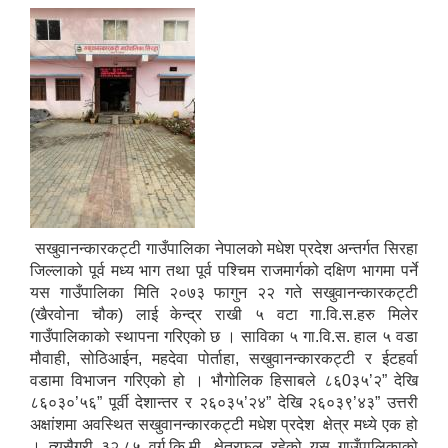
सखुवानन्कारकट्टी गाउँपालिका नेपालको मधेश प्रदेश अन्तर्गत सिरहा
जिल्लाको पूर्व मध्य भाग तथा पूर्व पश्चिम राजमार्गको दक्षिण भागमा पर्ने
यस गाउँपालिका मिति २०७३ फागुन २२ गते सखुवानन्कारकट्टी
(खैरवोना चौक) लाई केन्द्र राखी ५ वटा गा.वि.स.हरु मिलेर
गाउँपालिकाको स्थापना गरिएको छ । साविका ५ गा.वि.स. हाल ५ वडा
मौवाही, सोठिआईन, महदेवा पोर्ताहा, सखुवानन्कारकट्टी र ईटहर्वा
वडामा विभाजन गरिएको हो । भौगोलिक हिसाबले ८६0३५’२” देखि
८६०३०’५६” पूर्वी देशान्तर र २६०३५’२४” देखि २६०३९’४३” उत्तरी
अक्षांशमा अवस्थित सखुवानन्कारकट्टी मधेश प्रदेश क्षेत्र मध्ये एक हो
। त्यसैगरी ३२.८५ वर्ग.कि.मी. क्षेत्रफल रहेको यस गाउँपालिकाको