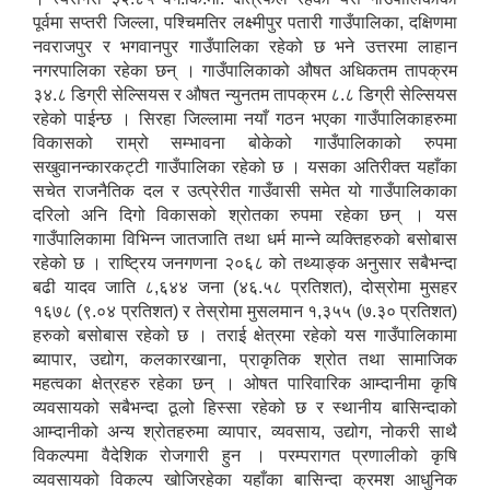
पूर्वमा सप्तरी जिल्ला, पश्चिमतिर लक्ष्मीपुर पतारी गाउँपालिका, दक्षिणमा
नवराजपुर र भगवानपुर गाउँपालिका रहेको छ भने उत्तरमा लाहान
नगरपालिका रहेका छन् । गाउँपालिकाको औषत अधिकतम तापक्रम
३४.८ डिग्री सेल्सियस र औषत न्युनतम तापक्रम ८.८ डिग्री सेल्सियस
रहेको पाईन्छ । सिरहा जिल्लामा नयाँ गठन भएका गाउँपालिकाहरुमा
विकासको राम्रो सम्भावना बोकेको गाउँपालिकाको रुपमा
सखुवानन्कारकट्टी गाउँपालिका रहेको छ । यसका अतिरीक्त यहाँका
सचेत राजनैतिक दल र उत्प्रेरीत गाउँवासी समेत यो गाउँपालिकाका
दरिलो अनि दिगो विकासको श्रोतका रुपमा रहेका छन् । यस
गाउँपालिकामा विभिन्न जातजाति तथा धर्म मान्ने व्यक्तिहरुको बसोबास
रहेको छ । राष्ट्रिय जनगणना २०६८ को तथ्याङ्क अनुसार सबैभन्दा
बढी यादव जाति ८,६४४ जना (४६.५८ प्रतिशत), दोस्रोमा मुसहर
१६७८ (९.०४ प्रतिशत) र तेस्रोमा मुसलमान १,३५५ (७.३० प्रतिशत)
हरुको बसोबास रहेको छ । तराई क्षेत्रमा रहेको यस गाउँपालिकामा
ब्यापार, उद्योग, कलकारखाना, प्राकृतिक श्रोत तथा सामाजिक
महत्वका क्षेत्रहरु रहेका छन् । ओषत पारिवारिक आम्दानीमा कृषि
व्यवसायको सबैभन्दा ठूलो हिस्सा रहेको छ र स्थानीय बासिन्दाको
आम्दानीको अन्य श्रोतहरुमा व्यापार, व्यवसाय, उद्योग, नोकरी साथै
विकल्पमा वैदेशिक रोजगारी हुन । परम्परागत प्रणालीको कृषि
व्यवसायको विकल्प खोजिरहेका यहाँका बासिन्दा क्रमश आधुनिक