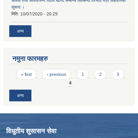
औषधी तथा औषधीजन्य पदार्थ खरिद सम्बन्धि सिलबन्दी दरभाउ पत्र आहवानको
सूचना ।
मिति:
10/07/2020 - 20:29
अन्य
नमुना फारमहरु
Pages
« first
‹ previous
1
2
3
4
अन्य
विधुतीय शुसासन सेवा