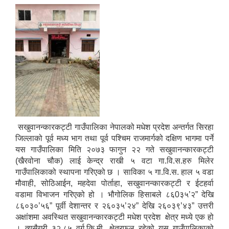
सखुवानन्कारकट्टी गाउँपालिका नेपालको मधेश प्रदेश अन्तर्गत सिरहा
जिल्लाको पूर्व मध्य भाग तथा पूर्व पश्चिम राजमार्गको दक्षिण भागमा पर्ने
यस गाउँपालिका मिति २०७३ फागुन २२ गते सखुवानन्कारकट्टी
(खैरवोना चौक) लाई केन्द्र राखी ५ वटा गा.वि.स.हरु मिलेर
गाउँपालिकाको स्थापना गरिएको छ । साविका ५ गा.वि.स. हाल ५ वडा
मौवाही, सोठिआईन, महदेवा पोर्ताहा, सखुवानन्कारकट्टी र ईटहर्वा
वडामा विभाजन गरिएको हो । भौगोलिक हिसाबले ८६0३५’२” देखि
८६०३०’५६” पूर्वी देशान्तर र २६०३५’२४” देखि २६०३९’४३” उत्तरी
अक्षांशमा अवस्थित सखुवानन्कारकट्टी मधेश प्रदेश क्षेत्र मध्ये एक हो
। त्यसैगरी ३२.८५ वर्ग.कि.मी. क्षेत्रफल रहेको यस गाउँपालिकाको