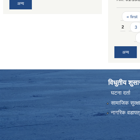
अन्य
Pages
« first
2
3
अन्य
विधुतीय शुस
घटना दर्ता
सामाजिक सुरक्ष
नागरिक वडापत्