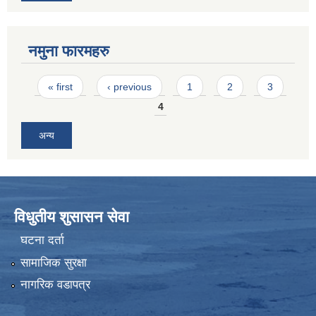
नमुना फारमहरु
Pages
« first
‹ previous
1
2
3
4
अन्य
विधुतीय शुसासन सेवा
घटना दर्ता
सामाजिक सुरक्षा
नागरिक वडापत्र