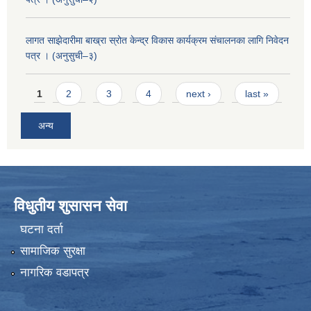
लागत साझेदारीमा बाख्रा स्रोत केन्द्र विकास कार्यक्रम संचालनका लागि निवेदन
पत्र । (अनुसुची–३)
Pages
1
2
3
4
next ›
last »
अन्य
विधुतीय शुसासन सेवा
घटना दर्ता
सामाजिक सुरक्षा
नागरिक वडापत्र